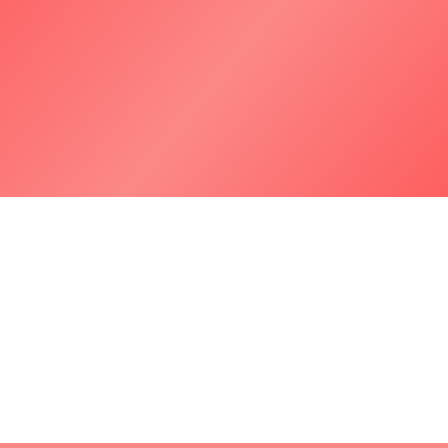
Liderança nacional em serviços de proteção
ao crédito e prevenção a fraudes, com
inovação, qualidade e excelência.
Visão
V