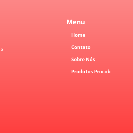
Menu
Home
Contato
as
Sobre Nós
Produtos Procob