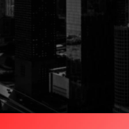
atividades, sempre com a marca da INOVAÇÃ
Em 2010, a empresa registrou a marca Proco
passou a ser Distribuidora Autorizada da Ser
evolução do mercado de tecnologia, a institu
de forma integrada as soluções via API, atua
das consultas. A Procob possui uma equipe es
TI, facilitando os processos, melhorando e at
ferramentas diariamente, com rapidez e exper
Fale com um consultor