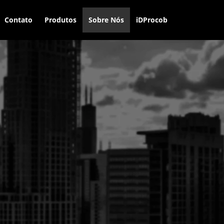
Contato
Produtos
Sobre Nós
iDProcob
e de ser uma solução para
sofriam com a falta de
s minuciosos sobre
dívidas em aberto.
rocob expandiu seus
sídios para outras
 das mais diversas