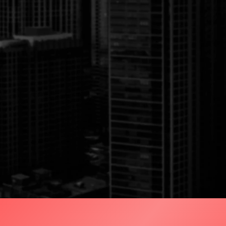
O.
b no INPI. No mesmo ano,
asa Experian. Com a
ição começou a fornecer
lmente utilizada em 94%
pecializada e própria de
ualizando nossas
tise.