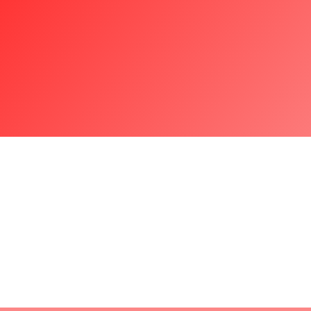
Fornecer soluções de análise de risco
financeiro e prevenção à fraude ajudando
empresas a validar transações e garantir
segurança.
Missão