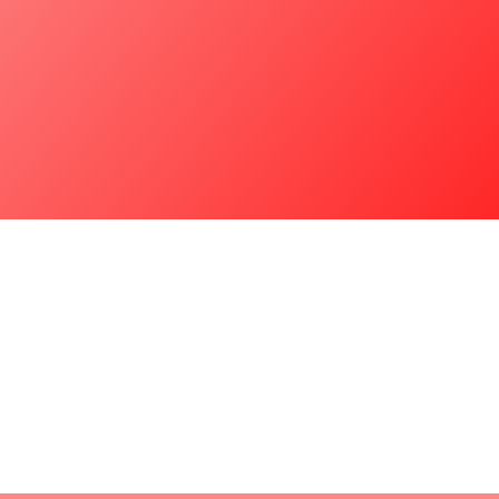
Valores da Procob: Inovação constante,
respeito, orgulho, segurança, e compromisso
com ética, regulamentos, confiabilidade, e
excelência nos serviços.
alores