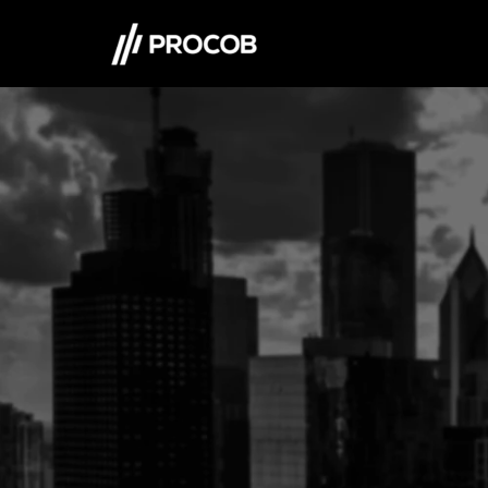
Sobre Nós
A Procob foi criada em 2004, com a finalidad
as empresas de Recuperação de Crédito, que 
uma ferramenta completa para acessar dado
Pessoas Físicas e Jurídicas, e informações de 
Identificando a necessidade do mercado, a P
nichos de produtos e começou a oferecer sub
decisões a serem tomadas pelos empresários